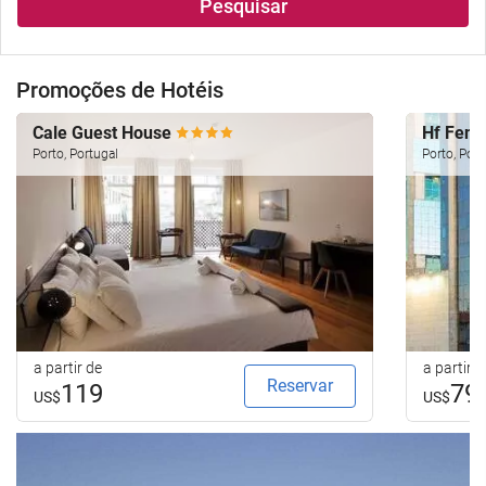
Pesquisar
Promoções de Hotéis
Cale Guest House
Hf Feni
Porto, Portugal
Porto, Port
a partir de
a partir d
Reservar
119
79
US$
US$