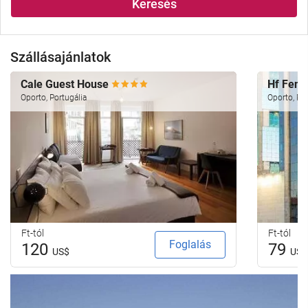
Keresés
Szállásajánlatok
Cale Guest House
Hf Feni
Oporto, Portugália
Oporto, Por
Ft-tól
Ft-tól
Foglalás
120
79
US$
US$