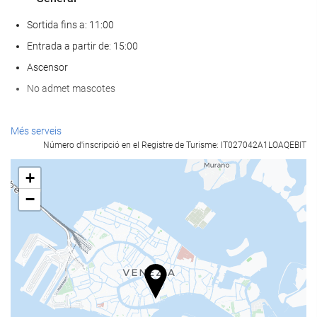
Sortida fins a: 11:00
Entrada a partir de: 15:00
Ascensor
No admet mascotes
Menjar i beguda
Més serveis
Número d'inscripció en el Registre de Turisme: IT027042A1LOAQEBIT
Restaurant a la carta
Bar
+
Cafeteria a l'establiment
−
Serveis de recepci?
Recepció 24 hores
Guardaequipatges
Instal·lacions de negocis