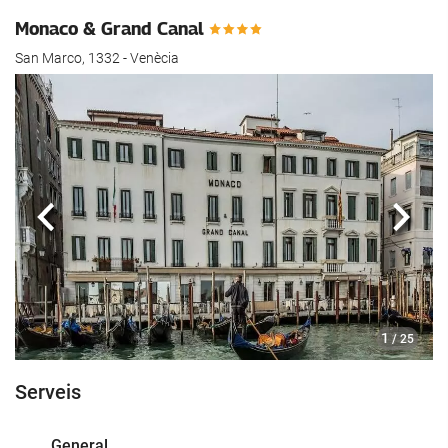
Monaco & Grand Canal
San Marco, 1332 - Venècia
Anterior
Segü
1
/ 25
Serveis
General