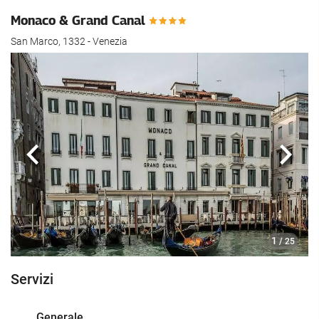
Monaco & Grand Canal
San Marco, 1332 - Venezia
Anteriore
Segu
1
/ 25
Servizi
Generale