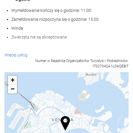
Wymeldowanie kończy się o godzinie: 11:00
Zameldowanie rozpoczyna się o godzinie: 15:00
Winda
Zwierzęta nie są akceptowane
Posiłki i napoje
Więcej usług
Numer w Rejestrze Organizatorów Turystyki i Pośredników:
Restauracja à la carte
IT027042A1LOAQEBIT
Bar
+
−
Recepcja
całodobowa recepcja
przechowalnia bagażu
Centrum biznesowe