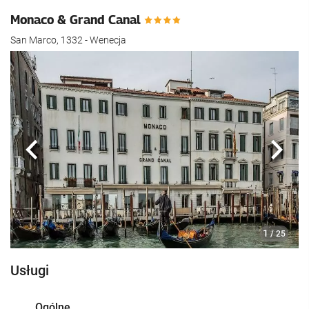
Monaco & Grand Canal
San Marco, 1332 - Wenecja
Poprzedni
Nast
1
/ 25
Usługi
Ogólne