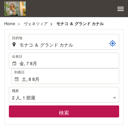
Home
ヴェネツィア
モナコ ＆ グランド カナル
.
目的地
.
出発日
到着日
職
職業
業
2
人
,
1
部屋
検索