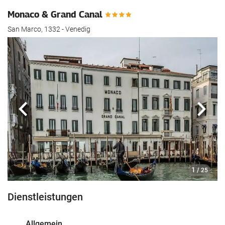
Monaco & Grand Canal
San Marco, 1332 - Venedig
Zurück
Näch
1
/ 25
Dienstleistungen
Allgemein