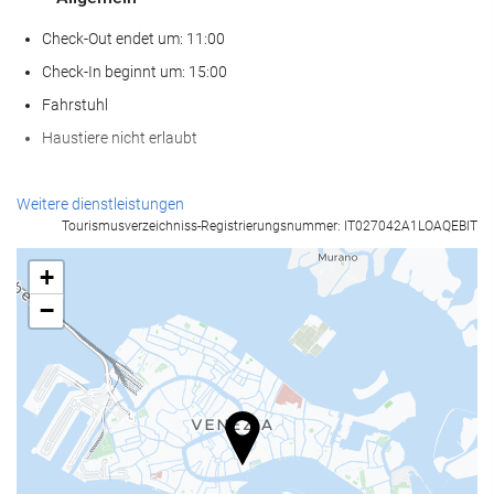
Check-Out endet um: 11:00
Check-In beginnt um: 15:00
Fahrstuhl
Haustiere nicht erlaubt
Nahrungsmittel und Getränke
Weitere dienstleistungen
Tourismusverzeichniss-Registrierungsnummer: IT027042A1LOAQEBIT
À-la-carte-Restaurant
Bar
+
Café in der Unterkunft
−
Empfangsdienste
24-Stunden-Rezeption
Gepäckaufbewahrung
Geschäftseinrichtungen