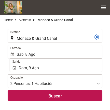
Home
Venecia
Monaco & Grand Canal
Introduzca
Destino
el
lugar
de
Introduzca
Entrada
destino
las
en
fechas
Salida
el
de
que
inicio
realizar
y
Ocupación
la
Ocupación
fin
búsqueda
para
2
Personas
,
1
Habitación
de
realizar
su
la
Buscar
alojamiento..
búsqueda
de
su