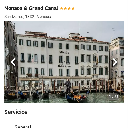
hotel.
Monaco & Grand Canal
San Marco, 1332 - Venecia
Anterior
Sigui
1
/ 25
Servicios
General