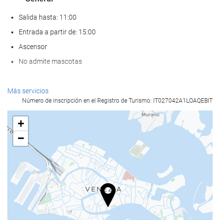
Salida hasta: 11:00
Entrada a partir de: 15:00
Ascensor
No admite mascotas
Comida y bebida
Más servicios
Número de inscripción en el Registro de Turismo: IT027042A1LOAQEBIT
Restaurante a la carta
Bar
+
Cafetera en zonas comunes
−
Servicios de recepción
Recepción 24 horas
Guardaequipaje
Instalaciones de negocios