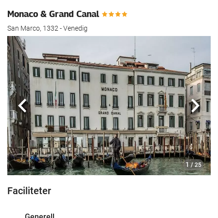
Monaco & Grand Canal
San Marco, 1332 - Venedig
Föregående
Nästa
1
/ 25
Faciliteter
Generell