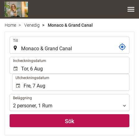
Home
Venedig
Monaco & Grand Canal
.
Till
.
Incheckningsdatum
Utcheckningsdatum
Beläggning
Beläggning
2
personer
,
1
Rum
Sök