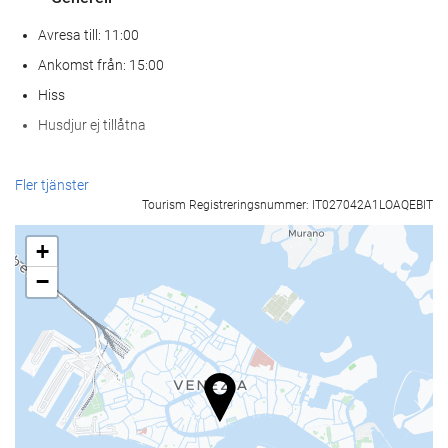
Avresa till: 11:00
Ankomst från: 15:00
Hiss
Husdjur ej tillåtna
Mat och dryck
Fler tjänster
Tourism Registreringsnummer: IT027042A1LOAQEBIT
À la carte-restaurang
Bar
+
Kafé på boendet
−
Receptionstjänster
24-timmarsreception
Bagageförvaring
Business möjligheter