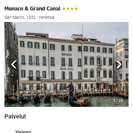
Monaco & Grand Canal
San Marco, 1332 - Venetsia
Edellinen
Seur
1
/ 25
Palvelut
Yleinen