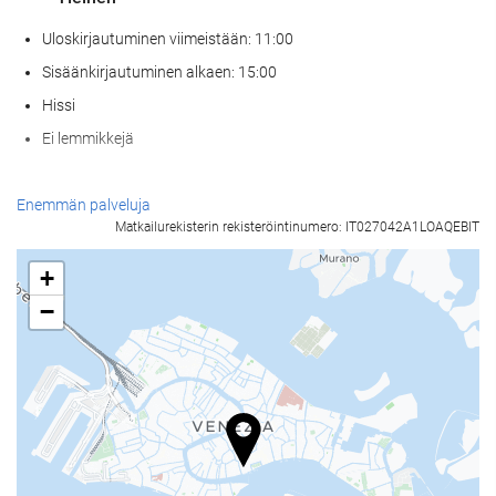
Uloskirjautuminen viimeistään: 11:00
Sisäänkirjautuminen alkaen: 15:00
Hissi
Ei lemmikkejä
Ruoka & juoma
Enemmän palveluja
Matkailurekisterin rekisteröintinumero: IT027042A1LOAQEBIT
À la carte -ravintola
Baari
+
Paikan päällä sijaitseva kahvila
−
Vastaanottopalvelut
24h-vastaanotto
Matkatavarasäilytys
Bisnespalvelut