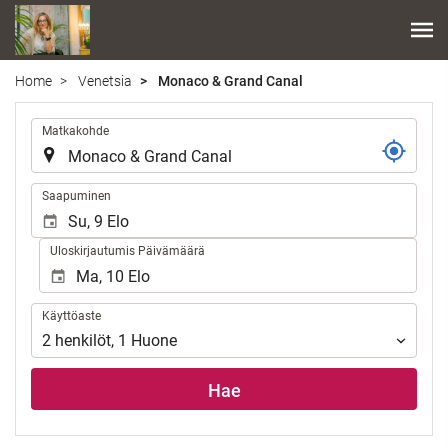
Home
Venetsia
Monaco & Grand Canal
.
Matkakohde
.
Saapuminen
Uloskirjautumis Päivämäärä
Käyttöaste
Käyttöaste
2
henkilöt
,
1
Huone
Hae