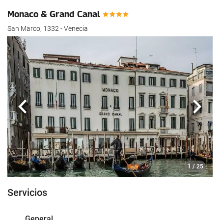
Monaco & Grand Canal
San Marco, 1332 - Venecia
Anterior
Sigui
1
/ 25
Servicios
General