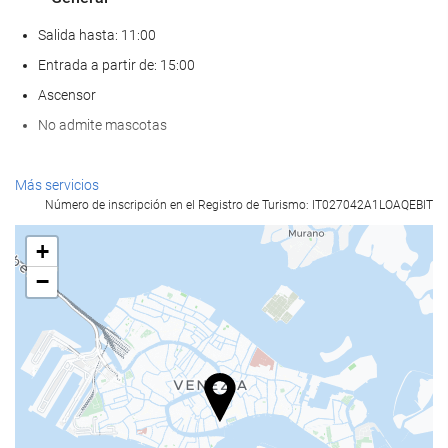
Salida hasta: 11:00
Entrada a partir de: 15:00
Ascensor
No admite mascotas
Comida y bebida
Más servicios
Número de inscripción en el Registro de Turismo: IT027042A1LOAQEBIT
Restaurante a la carta
Bar
+
Cafetera en zonas comunes
−
Servicios de recepción
Recepción 24 horas
Guardaequipaje
Instalaciones de negocios