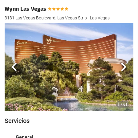
Wynn Las Vegas
3131 Las Vegas Boulevard, Las Vegas Strip - Las Vegas
Anterior
Sigui
1
/ 61
Servicios
General