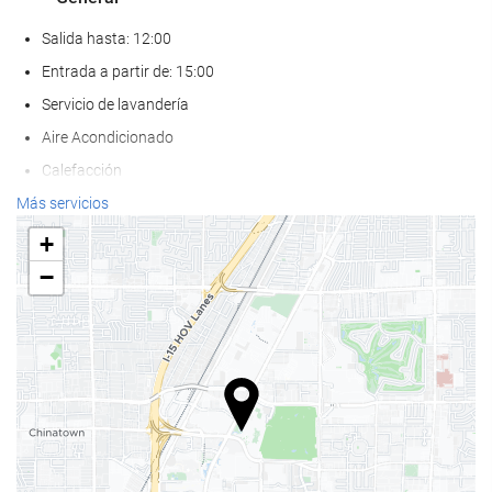
Salida hasta: 12:00
Entrada a partir de: 15:00
Servicio de lavandería
Aire Acondicionado
Calefacción
Ascensor
Más servicios
Solo para adultos
+
Adaptado para personas con movilidad reducida
−
Habitaciones No fumadores
Zona de fumadores
No admite mascotas
Bienestar
Pool bar