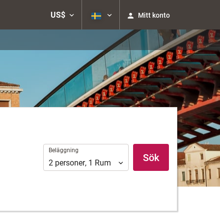
US$
Mitt konto
Beläggning
Beläggning
Sök
2
personer
,
1
Rum