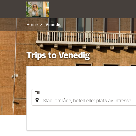
Home
Venedig
Trips to Venedig
.
Till