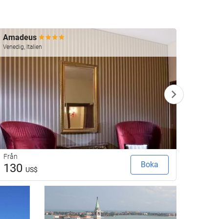
Amadeus
Papad
Venedig, Italien
Venedig,
Från
Från
Boka
130
16
US$