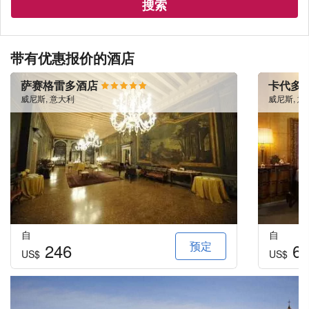
搜索
带有优惠报价的酒店
萨赛格雷多酒店
卡代多
威尼斯, 意大利
威尼斯, 意
自
自
预定
246
6
US$
US$