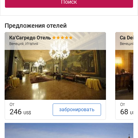
Поиск
Предложения отелей
Ка'Сагредо Отель
Ca Dei 
Венеция, Италия
Венеция, 
От
От
забронировать
246
68
US$
US$