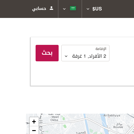
US$
حسابي
الإقامة
الإقامة
بحث
2
الأفراد
,
1
غرفة
+
−