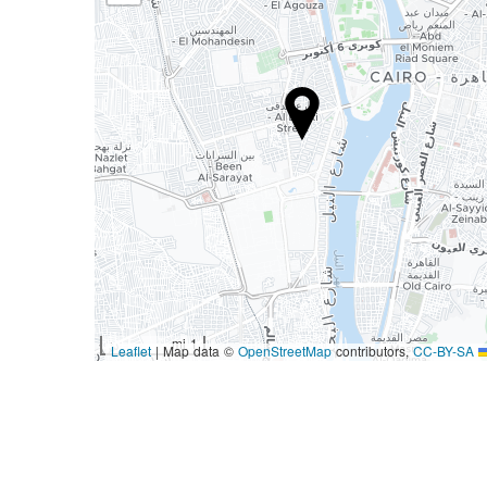
1 mi
|
Map data ©
OpenStreetMap
contributors,
CC-BY-SA
Leaflet