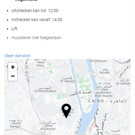
Uitchecken kan tot: 12:00
Inchecken kan vanaf: 14:00
Lift
Huisdieren niet toegestaan
Wellness
Meer diensten
Spa
+
Hamam
−
Sauna
Gymzaal
Receptiediensten
24-uursreceptie
Bagageopslag