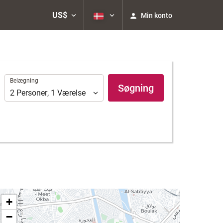
US$
Min konto
Belægning
Belægning
Søgning
2
Personer
,
1
Værelse
+
−