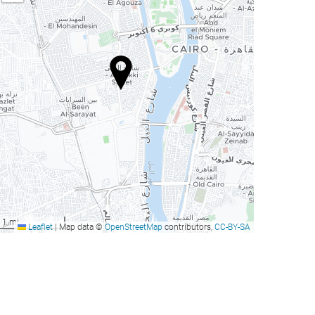
1 mi
Leaflet
|
Map data ©
OpenStreetMap
contributors,
CC-BY-SA