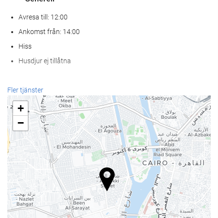
Avresa till: 12:00
Ankomst från: 14:00
Hiss
Husdjur ej tillåtna
Hälsa
Fler tjänster
Spa
+
Hamambad
−
Bastu
gym
Receptionstjänster
24-timmarsreception
Bagageförvaring