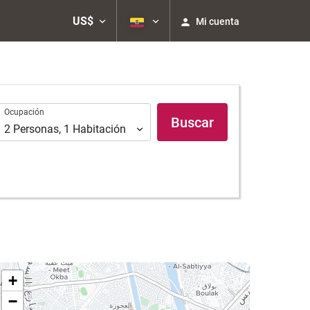
US$
Mi cuenta
Ocupación
Ocupación
Buscar
2
Personas
,
1
Habitación
+
−