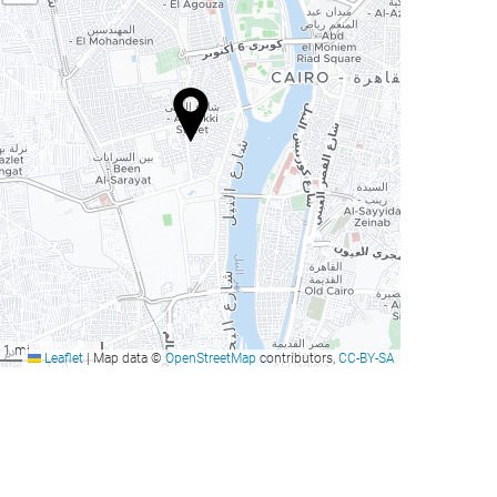
1 mi
Leaflet
|
Map data ©
OpenStreetMap
contributors,
CC-BY-SA