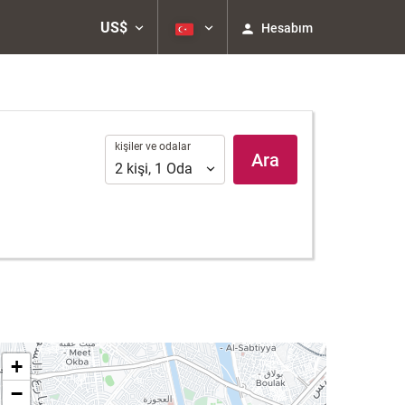
US$
Hesabım
kişiler
kişiler ve odalar
Ara
ve
2
kişi
,
1
Oda
odalar
+
−