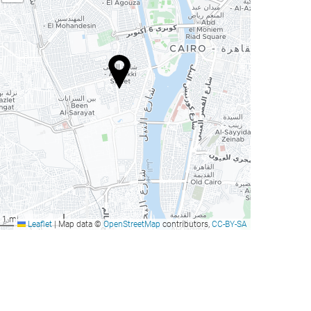
1 mi
Leaflet
|
Map data ©
OpenStreetMap
contributors,
CC-BY-SA