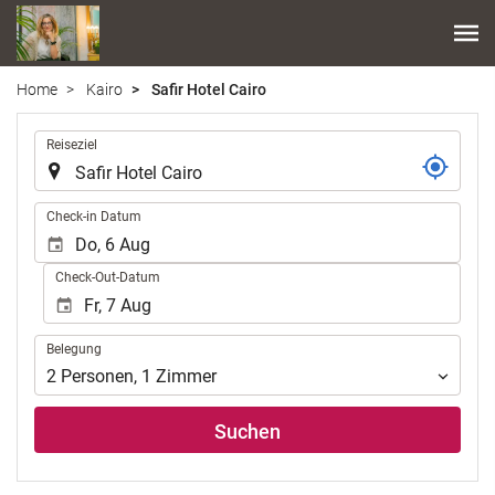
Home
Kairo
Safir Hotel Cairo
.
Reiseziel
.
Check-in Datum
Check-Out-Datum
Belegung
Belegung
2
Personen
,
1
Zimmer
Suchen