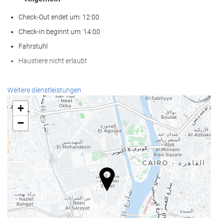
Check-Out endet um: 12:00
Check-In beginnt um: 14:00
Fahrstuhl
Haustiere nicht erlaubt
Wellness
Weitere dienstleistungen
Spa
+
Dampfbad/Türkisches Bad
−
Sauna
Fitnessraum
Empfangsdienste
24-Stunden-Rezeption
Gepäckaufbewahrung