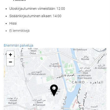
Uloskirjautuminen viimeistään: 12:00
Sisäänkirjautuminen alkaen: 14:00
Hissi
Ei lemmikkejä
Wellness
Enemmän palveluja
Kylpyläpalvelut
+
Höyrysauna / turkkilainen sauna
−
Sauna
Kuntosali
Vastaanottopalvelut
24h-vastaanotto
Matkatavarasäilytys