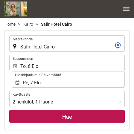
Home
Kairo
Safir Hotel Cairo
.
Matkakohde
.
Saapuminen
Uloskirjautumis Päivämäärä
Käyttöaste
Käyttöaste
2
henkilöt
,
1
Huone
Hae