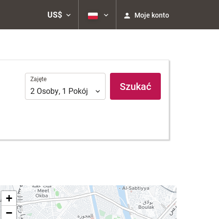
US$
Moje konto
Zajęte
Zajęte
Szukać
2
Osoby
,
1
Pokój
+
−