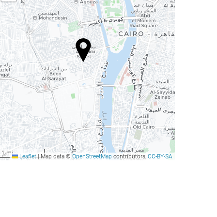
1 mi
Leaflet
|
Map data ©
OpenStreetMap
contributors,
CC-BY-SA