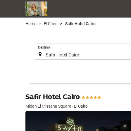
Home
El Cairo
Safir Hotel Cairo
Introduzca
Destino
el
lugar
de
destino
en
el
que
Safir Hotel Cairo
realizar
la
Midan El Missaha Square - El Cairo
búsqueda
de
su
alojamiento..