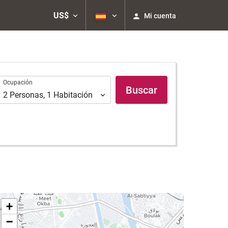
US$
Mi cuenta
Ocupación
Ocupación
Buscar
2
Personas
,
1
Habitación
+
−