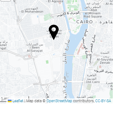
1 mi
Leaflet
|
Map data ©
OpenStreetMap
contributors,
CC-BY-SA