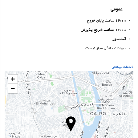
عمومی
12:00 ساعت پایان خروج
14:00 :ساعت شروع پذیرش
آسانسور
حیوانات خانگی مجاز نیست
بهداشت و سلامتی
خدمات بیشتر
اسپا
+
Turkish/Steam Bath
−
سونا
باشگاه
خدمات پذیرش
24-Hour Front Desk