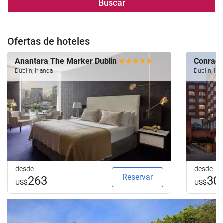
Buscar
Ofertas de hoteles
Anantara The Marker Dublin
Conrad 
Dublín, Irlanda
Dublín, Irl
desde
desde
Reservar
263
30
US$
US$