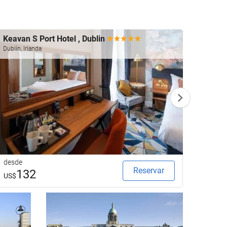
Keavan S Port Hotel , Dublin
Inter
Dublín, Irlanda
Dublín, 
desde
desde
Reservar
132
3
US$
US$