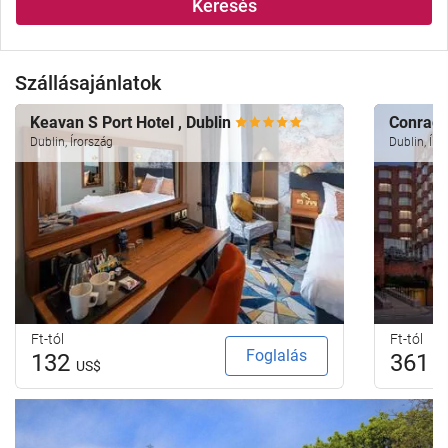
Keresés
Szállásajánlatok
Keavan S Port Hotel , Dublin
Conrad 
Dublin, Írország
Dublin, Íro
Ft-tól
Ft-tól
Foglalás
132
361
US$
U