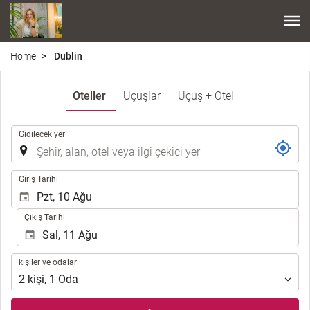
Home
Dublin
Oteller
Uçuşlar
Uçuş + Otel
.
Gidilecek yer
.
Giriş Tarihi
Çıkış Tarihi
kişiler
kişiler ve odalar
ve
2
kişi
,
1
Oda
odalar