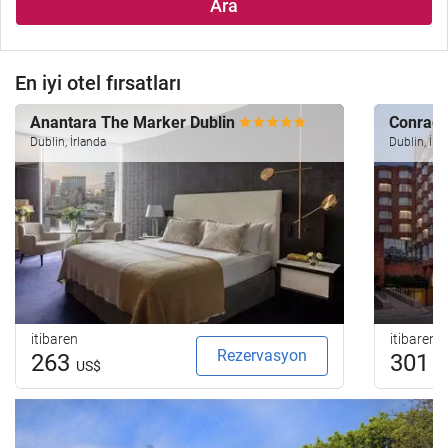
Ara
En iyi otel fırsatları
Anantara The Marker Dublin
Conrad 
Dublin, İrlanda
Dublin, İrl
itibaren
itibaren
Rezervasyon
263
301
US$
U