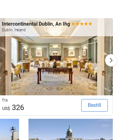
Intercontinental Dublin, An Ihg
The 
Dublin, Ireland
Dublin, 
fra
fra
Bestill
326
2
US$
US$