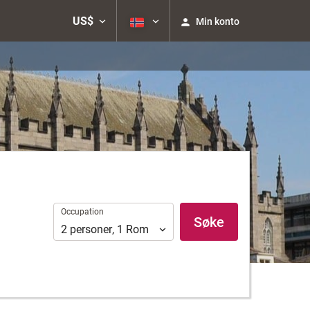
US$
Min konto
Occupation
Occupation
Søke
2
personer
,
1
Rom