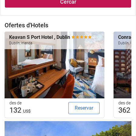
Cercar
Ofertes d'Hotels
Keavan S Port Hotel , Dublin
Conrad 
Dublín, Irlanda
Dublín, Irl
des de
des de
Reservar
132
362
US$
U