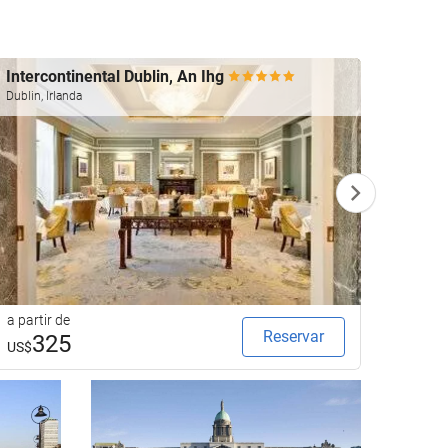
Intercontinental Dublin, An Ihg
The 
Dublin, Irlanda
Dublin, 
a partir de
a parti
Reservar
325
2
US$
US$