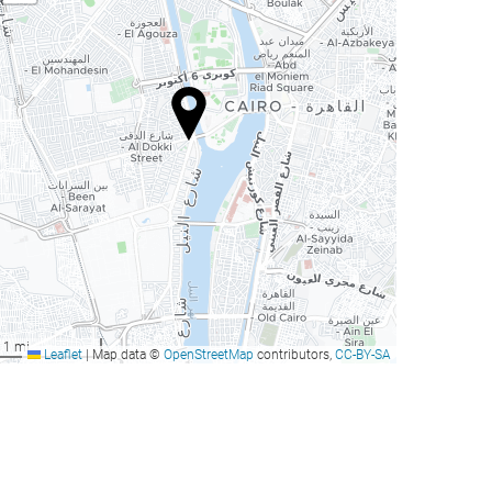
1 mi
Leaflet
|
Map data ©
OpenStreetMap
contributors,
CC-BY-SA