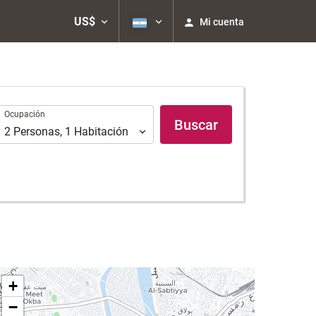
US$
Mi cuenta
Ocupación
Ocupación
Buscar
2
Personas
,
1
Habitación
+
−