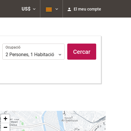
US$
El meu compte
Ocupació
Ocupació
Cercar
2
Persones
,
1
Habitació
+
−