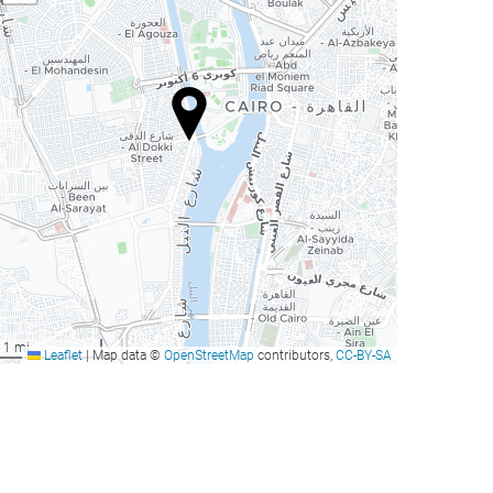
1 mi
Leaflet
|
Map data ©
OpenStreetMap
contributors,
CC-BY-SA