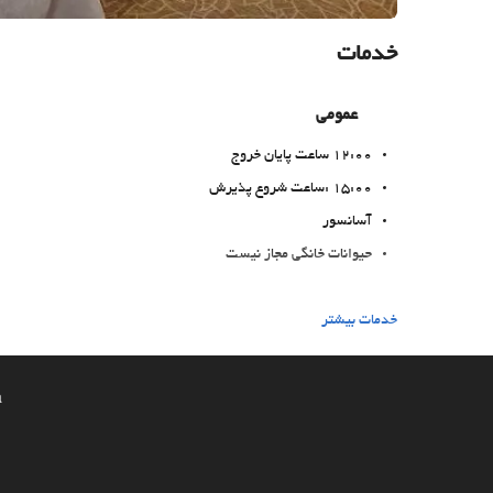
خدمات
عمومی
12:00 ساعت پایان خروج
15:00 :ساعت شروع پذیرش
آسانسور
حیوانات خانگی مجاز نیست
غذا و نوشیدنی
خدمات بیشتر
رستوران آلاکارته
بار
a
On-site coffee house
خدمات پذیرش