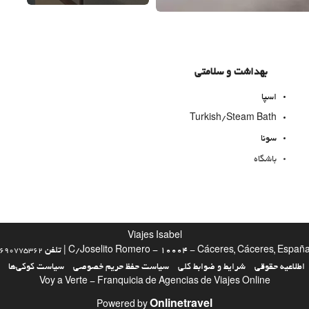
بهداشت و سلامتی
اسپا
Turkish/Steam Bath
سونا
باشگاه
استخر
استخر
Viajes Isabel
Kids' Pool
C/Joselito Romero - 10004 - Cáceres, Cáceres, Españ | تلفن
690775362
اطلاعیه حقوقی
شرایط و ضوابط کلی
سیاست حفظ حریم خصوصی
سیاست کوکی‌ها
Voy a Verte - Franquicia de Agencias de Viajes Online
اوقات فراغت و خانواده
Onlinetravel
Powered by