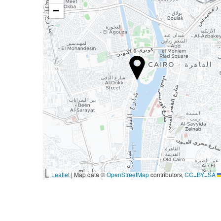
−
1 mi
|
Map data ©
OpenStreetMap
contributors,
CC-BY-SA
Leaflet