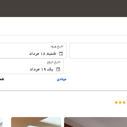
.
تاریخ ورود
تاریخ خروج
ميلادى
شم
این 25 تصویر را ببینید.