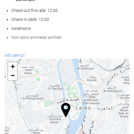
Check-out fino alle: 12:00
Check-in dalle: 15:00
Ascensore
Non sono ammessi animali
Benessere
Altri servizi
Spa
+
hammam
−
Sauna
Palestra
Pasto e bevanda
Ristorante à la carte
Bar