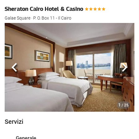
Sheraton Cairo Hotel & Casino
Galae Square · P. O. Box 11 - Il Cairo
Anteriore
Segu
1
/ 25
Servizi
Generale