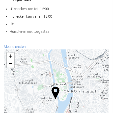
Uitchecken kan tot: 12:00
Inchecken kan vanaf: 15:00
Lift
Huisdieren niet toegestaan
Wellness
Meer diensten
Spa
+
Hamam
−
Sauna
Gymzaal
Eten en drinken
À-la-carterestaurant
Bar