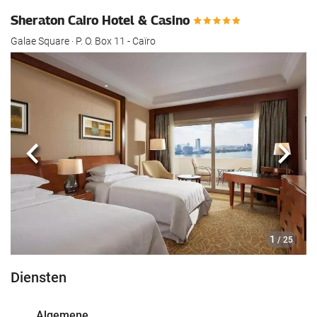
Sheraton Cairo Hotel & Casino
Galae Square · P. O. Box 11 - Caïro
Vorige
Volg
1
/ 25
Diensten
Algemene