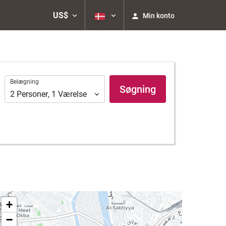
US$
Min konto
Belægning
Belægning
Søgning
2
Personer
,
1
Værelse
+
−