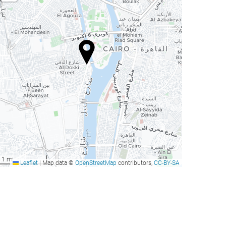
1 mi
Leaflet
|
Map data ©
OpenStreetMap
contributors,
CC-BY-SA