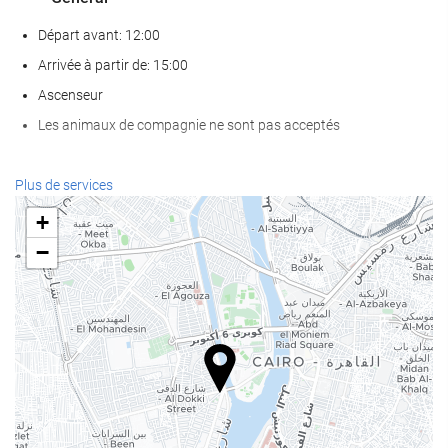
Départ avant: 12:00
Arrivée à partir de: 15:00
Ascenseur
Les animaux de compagnie ne sont pas acceptés
Bien-être
Plus de services
Spa
+
bain turc/à vapeur
−
Sauna
Salle de Fitness
Nourriture et boissons
Restaurant à la carte
Bar