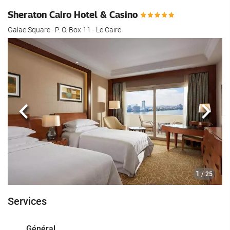
Sheraton Cairo Hotel & Casino
Galae Square · P. O. Box 11 - Le Caire
Précédent
Suiva
1
/ 25
Services
Général