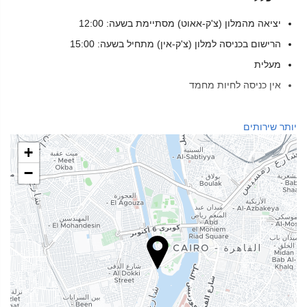
יציאה מהמלון (צ'ק-אאוט) מסתיימת בשעה: 12:00
הרישום בכניסה למלון (צ'ק-אין) מתחיל בשעה: 15:00
מעלית
אין כניסה לחיות מחמד
בריאות
יותר שירותים
ספא
+
חמאם
−
סאונה
מכון כושר
מזון ומשקאות
מסעדת א־לה־קארט
בר