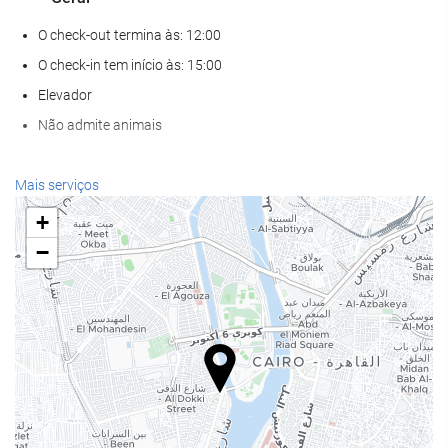
O check-out termina às: 12:00
O check-in tem início às: 15:00
Elevador
Não admite animais
Bem-estar
Mais serviços
Spa
+
Banho turco / Sauna a vapor
−
Sauna
Academia
Alimentação e bebidas
Restaurante à la carte
Bar