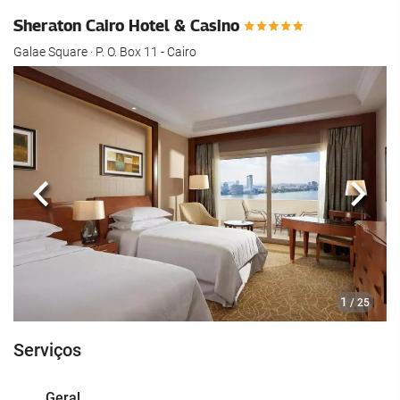
Sheraton Cairo Hotel & Casino
Galae Square · P. O. Box 11 - Cairo
Anterior
Segui
1
/ 25
Serviços
Geral