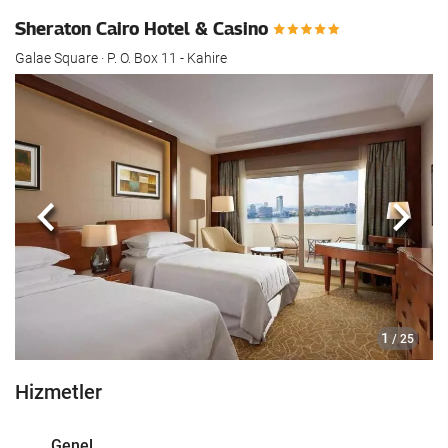
Sheraton Cairo Hotel & Casino
Galae Square · P. O. Box 11 - Kahire
Önceki
Sonra
1
/ 25
Hizmetler
Genel