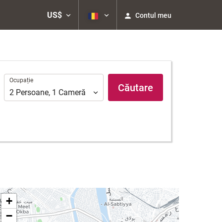
US$
Contul meu
Ocupație
Ocupație
Căutare
2
Persoane
,
1
Cameră
+
−