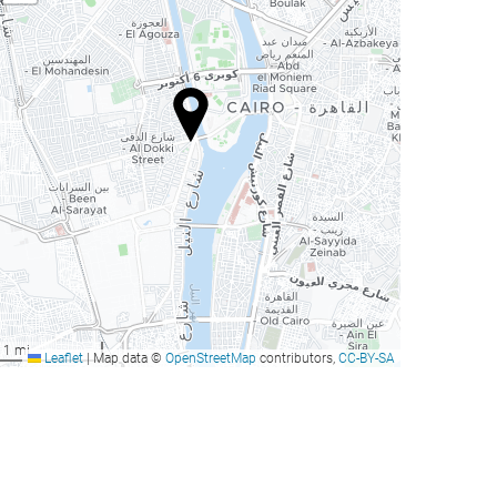
1 mi
Leaflet
|
Map data ©
OpenStreetMap
contributors,
CC-BY-SA