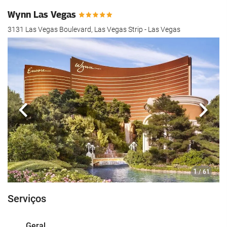
Wynn Las Vegas
3131 Las Vegas Boulevard, Las Vegas Strip - Las Vegas
Anterior
Segui
1
/ 61
Serviços
Geral