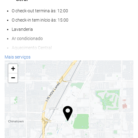
O check-out termina às: 12:00
O check-in tem início às: 15:00
Lavanderia
Ar condicionado
Aquecimento Central
Elevador
Mais serviços
Apenas para adultos
+
Acesso para deficientes fisicos
−
Quartos para não fumantes
Zona de fumadores
Não admite animais
Bem-estar
Bar na piscina