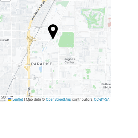
5000 ft
Leaflet
|
Map data ©
OpenStreetMap
contributors,
CC-BY-SA