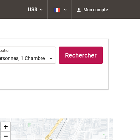
US$
Mon compte
ation
pation
Rechercher
ersonnes
,
1
Chambre
+
−