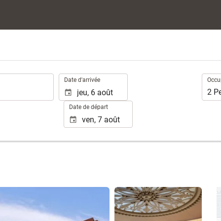
.
Occup
Date d'arrivée
Occu
2
P
Date de départ
Voir 61 photos