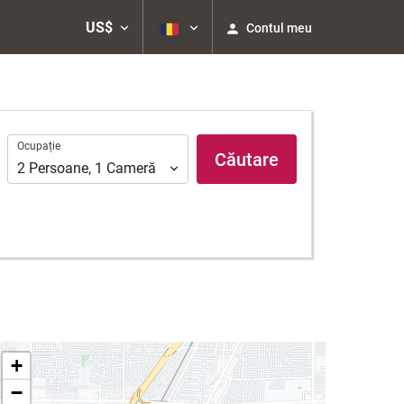
US$
Contul meu
Ocupație
Ocupație
Căutare
2
Persoane
,
1
Cameră
+
−