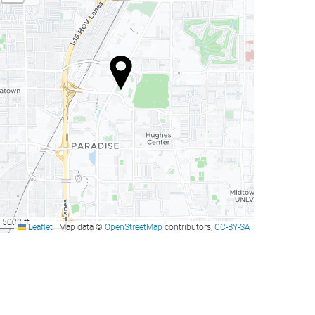
5000 ft
Leaflet
|
Map data ©
OpenStreetMap
contributors,
CC-BY-SA