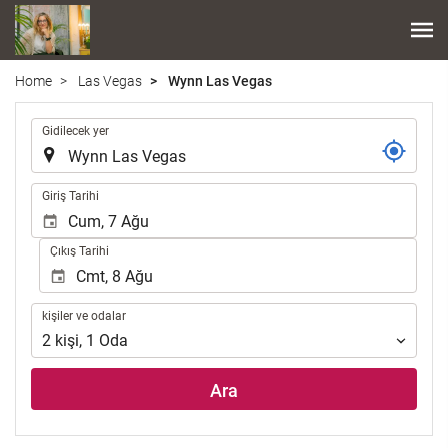
Home
Las Vegas
Wynn Las Vegas
.
Gidilecek yer
.
Giriş Tarihi
Çıkış Tarihi
kişiler
kişiler ve odalar
ve
2
kişi
,
1
Oda
odalar
Ara