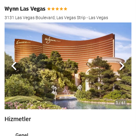
Wynn Las Vegas
3131 Las Vegas Boulevard, Las Vegas Strip - Las Vegas
Önceki
Sonra
1
/ 61
Hizmetler
Genel