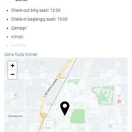
Check-out bitiş saati: 12:00
Check-in başlangıç saati: 15:00
Çamaşır
Klimalı
Kalörifer
Asansör
Daha fazla hizmet
Sadece yetişkinlere özel
+
Hareket ve erişim kısıtlılığı bulunan kişiler
−
Sigar İçilmeyen Oda
Sigara içme alanı
Evcil hayvanlar kabul edilmez
SaÄlÄ±k
Havuz barı