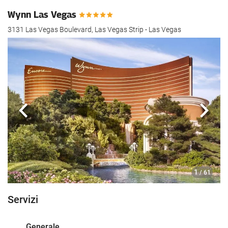
Wynn Las Vegas
3131 Las Vegas Boulevard, Las Vegas Strip - Las Vegas
Anteriore
Segu
1
/ 61
Servizi
Generale