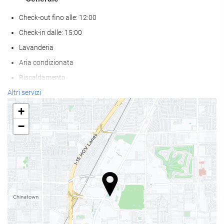
Check-out fino alle: 12:00
Check-in dalle: 15:00
Lavanderia
Aria condizionata
Riscaldamento
Ascensore
Altri servizi
struttura per soli adulti
+
Accesso persone con mobilità ridotta
−
Abitazioni per non fumatori
Zona fumatori
Non sono ammessi animali
Benessere
bar a bordo piscina