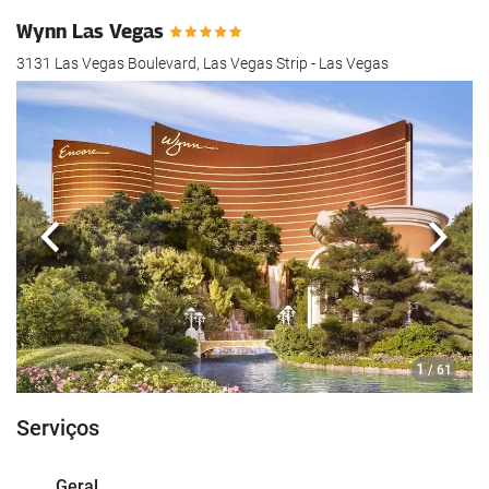
Wynn Las Vegas
3131 Las Vegas Boulevard, Las Vegas Strip - Las Vegas
Anterior
Segui
1
/ 61
Serviços
Geral