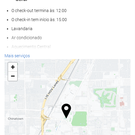
O check-out termina às: 12:00
O check-in tem início às: 15:00
Lavandaria
Ar condicionado
Aquecimento Central
Elevador
Mais serviços
Apenas para adultos
+
Acesso def. motores
−
Salas para não-fumadores
Zona de fumadores
Não admite animais
Bem-estar
Bar de piscina